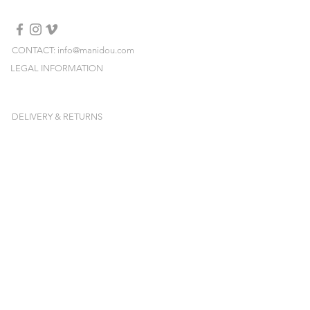
Fabriqué en Italie
Lavage à sec
CONTACT: info@manidou.com
LEGAL INFORMATION
DELIVERY & RETURNS
TERMS & CONDITIONS
NEWSLETTER
Inscrivez-vous et recevez nos collections,
nos ventes-privées et nos pop-ups en avant-
première !
E-mail
JE M'ABONNE