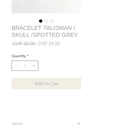
BRACELET TALISMAN /
SKULL /SPOTTED GREY
Regular
Sale
 CHF 35.00 
CHF 24.50
Price
Price
Quantity
*
Add to Cart
details