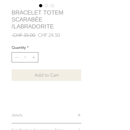
BRACELET TOTEM
SCARABÉE
/LABRADORITE
Regular
Sale
 CHF 35.00 
CHF 24.50
Price
Price
Quantity
*
Add to Cart
details
Bracelet en véritables pierres