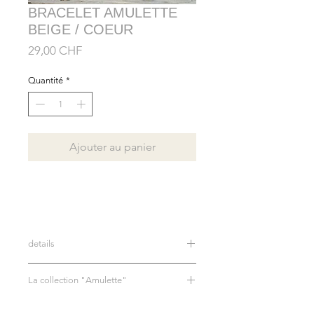
BRACELET AMULETTE
BEIGE / COEUR
Prix
29,00 CHF
Quantité
*
Ajouter au panier
details
Bracelet en véritables pierres
La collection "Amulette"
Pendentif en plaqué or 14 carats
taille: 18 cm (si vous souhaitez une
Plongez dans l'univers de notre