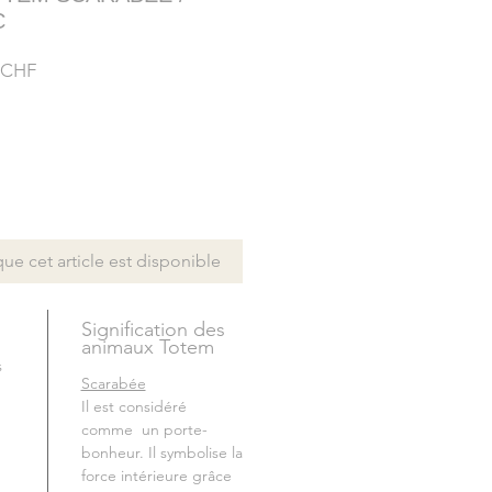
C
Prix
 CHF
l
promotionnel
que cet article est disponible
Signification des
animaux Totem
s
Scarabée
Il est considéré
comme un porte-
bonheur. Il symbolise la
force intérieure grâce