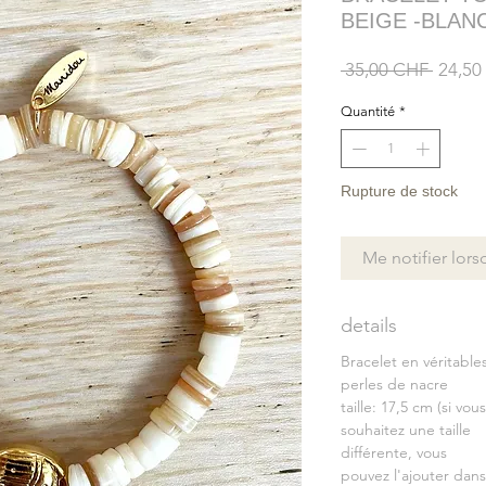
BEIGE -BLAN
Prix
 35,00 CHF 
24,50
origina
Quantité
*
Rupture de stock
Me notifier lors
details
Bracelet en véritable
perles de nacre
taille: 17,5 cm (si vous
souhaitez une taille
différente, vous
pouvez l'ajouter dans