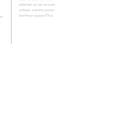
talisman et est encore
utilisée comme porte-
bonheur aujourd'hui.
ts
,