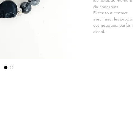
les notes au moment
du checkout)
Eviter tout contact
avec l'eau, les produi
cosmetiques, parfum
alcool.