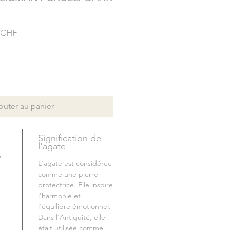
Prix
 CHF
l
promotionnel
outer au panier
Signification de
l'agate
s
L'agate est considérée
comme une pierre
protectrice. Elle inspire
l'harmonie et
l'équilibre émotionnel.
Dans l'Antiquité, elle
était utilisée comme