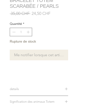
BRACELET TOTEM
SCARABÉE / PEARLS
Prix
Prix
 35,00 CHF 
24,50 CHF
original
promotionnel
Quantité
*
Rupture de stock
Me notifier lorsque cet article est disponible
details
Bracelet en véritables perles d'eau
Signification des animaux Totem
douce de formes baroques et variées
Pendentif en plaqué or 24 carats