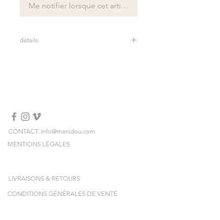
Me notifier lorsque cet article est disponible
détails
Longueur: 103 cm
100% fausse fourrure
Fabriqué en Italie
Lavage à sec
CONTACT: info@manidou.com
MENTIONS LÉGALES
LIVRAISONS & RETOURS
CONDITIONS GÉNÉRALES DE VENTE