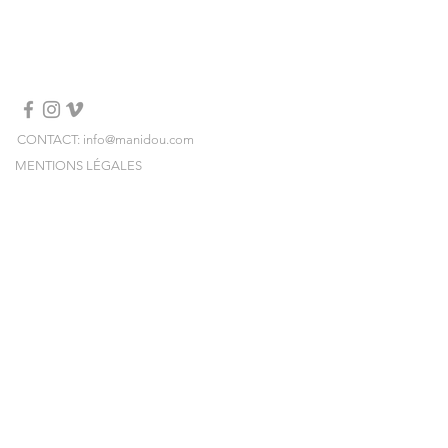
Gold plated silver beads
24 ct gold plated charms
Avoid contact with water, cosmetics,
perfume, alcohol
CONTACT: info@manidou.com
MENTIONS LÉGALES
LIVRAISONS & RETOURS
CONDITIONS GÉNÉRALES DE VENTE
NEWSLETTER
Inscrivez-vous et recevez nos collections,
nos ventes-privées et nos pop-ups en avant-
première !