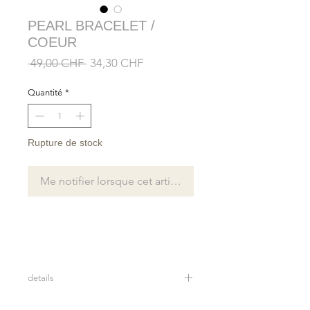
PEARL BRACELET /
COEUR
Prix
Prix
 49,00 CHF 
34,30 CHF
original
promotionnel
Quantité
*
Rupture de stock
Me notifier lorsque cet article est disponible
details
Real freshwater pearls