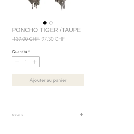
PONCHO TIGER /TAUPE
Prix
Prix
 139,00 CHF 
97,30 CHF
original
promotionnel
Quantité
*
Ajouter au panier
details
Motif tigre au dos, taupe ton sur ton
70% wool 30% polyamid