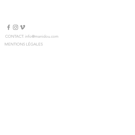
ONE SIZE
Made in Italy
Dry clean
CONTACT: info@manidou.com
MENTIONS LÉGALES
LIVRAISONS & RETOURS
CONDITIONS GÉNÉRALES DE VENTE
NEWSLETTER
Inscrivez-vous et recevez nos collections,
nos ventes-privées et nos pop-ups en avant-
première !
E-mail