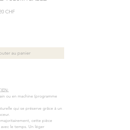
Prix
20 CHF
nal
promotionnel
outer au panier
IEN:
 main ou en machine (programme
naturelle qui se préserve grâce à un
uceur.
 majoritairement, cette pièce
 avec le temps. Un léger