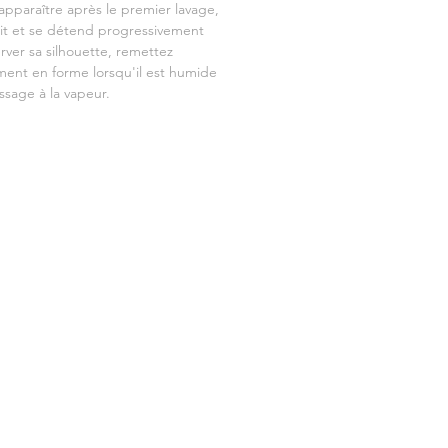
apparaître après le premier lavage,
plit et se détend progressivement
rver sa silhouette, remettez
ment en forme lorsqu'il est humide
assage à la vapeur.