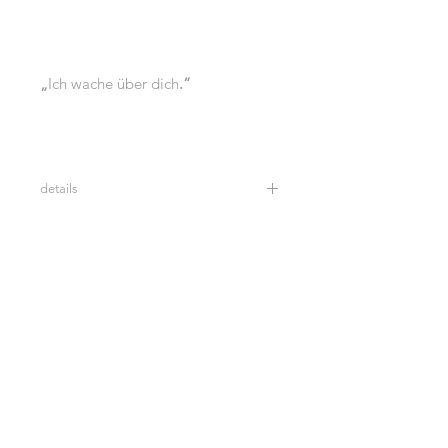
„
Ich wache über dich
.“
details
Farbtöne: Cremeweiß und Grau
130 × 190 cm
85 % Modal, 15 % Seide
Hergestellt in Italien
Nur chemische Reinigung
CONTACT: info@manidou.com
RECHTLICHE HINWEISE