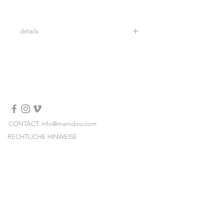
details
Bracelet en véritables perles d'eau
douce et céramique.
taille: 18,5 cm (si vous souhaitez une
taille différente, vous pouvez l'ajouter
dans les notes au moment du
checkout)
Personnalisable
Eviter tout contact avec l'eau, les
CONTACT: info@manidou.com
produits cosmetiques, parfum, alcool.
RECHTLICHE HINWEISE
LIEFERUNGEN & RÜCKSENDUNGEN
ALLGEMEINE GESCHÄFTSBEDINGUNGEN