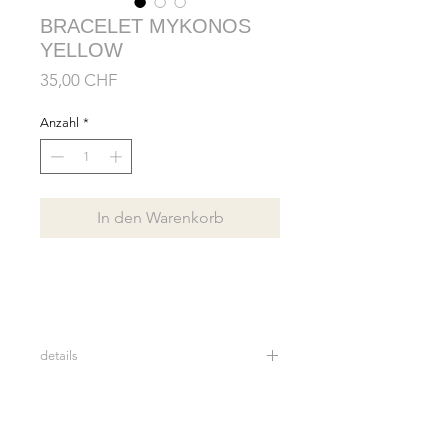
BRACELET MYKONOS
YELLOW
Preis
35,00 CHF
Anzahl
*
In den Warenkorb
details
Bracelet en véritables perles d'eau
douce et céramique.
taille: 18,5 cm (si vous souhaitez une