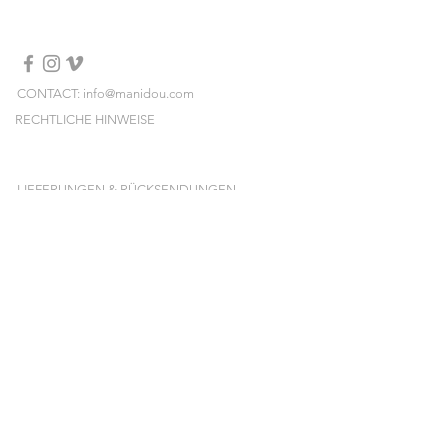
taille différente, vous pouvez l'ajouter
dans les notes au moment du
checkout)
Eviter tout contact avec l'eau, les
produits cosmetiques, parfum, alcool.
CONTACT: info@manidou.com
RECHTLICHE HINWEISE
LIEFERUNGEN & RÜCKSENDUNGEN
ALLGEMEINE GESCHÄFTSBEDINGUNGEN
NEWSLETTER
Melden Sie sich an und erhalten Sie unsere
neuen Kollektionen, Preissales und Pop-ups
vorab!
E-mail