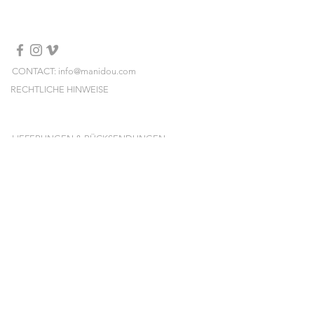
durch eine prächtige Barockperle
hervorgehoben werden
Größe: 18 cm (Falls Sie eine andere
Größe wünschen, können Sie dies im
Kommentarfeld an der Kasse
CONTACT: info@manidou.com
angeben)
RECHTLICHE HINWEISE
Vermeiden Sie jeglichen Kontakt mit
Wasser, Kosmetikprodukten, Parfüm
LIEFERUNGEN & RÜCKSENDUNGEN
und Alkohol.
ALLGEMEINE GESCHÄFTSBEDINGUNGEN
NEWSLETTER
Melden Sie sich an und erhalten Sie unsere
neuen Kollektionen, Preissales und Pop-ups
vorab!
E-mail