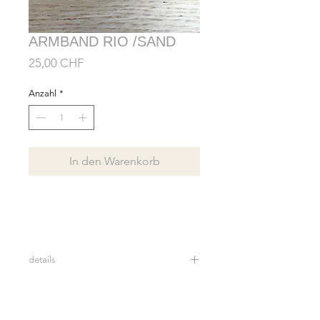
ARMBAND RIO /SAND
Preis
25,00 CHF
Anzahl
*
In den Warenkorb
details
Heishi-Perlenarmband aus Polymer
und einer echten Süßwasserperle.
Sanfte, natürliche Farbtöne, die