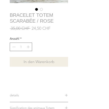
BRACELET TOTEM
SCARABÉE / ROSE
Standardpreis
Sale-
 35,00 CHF 
24,50 CHF
Preis
Anzahl
*
In den Warenkorb
details
Bracelet en véritables perles de nacre
Signification des animaux Totem