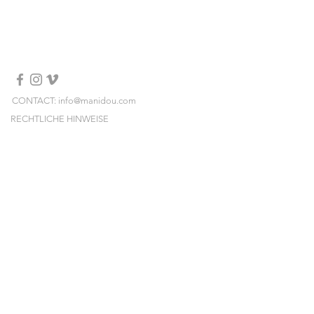
et composé d'une perle d'eau
douce.
taille: 18 cm (si vous souhaitez une
taille différente, vous pouvez l'ajouter
dans les notes au moment du
checkout)
CONTACT: info@manidou.com
RECHTLICHE HINWEISE
LIEFERUNGEN & RÜCKSENDUNGEN
ALLGEMEINE GESCHÄFTSBEDINGUNGEN
NEWSLETTER
Melden Sie sich an und erhalten Sie unsere
neuen Kollektionen, Preissales und Pop-ups
vorab!