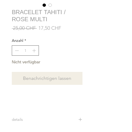
BRACELET TAHITI /
ROSE MULTI
Standardpreis
Sale-
 25,00 CHF 
17,50 CHF
Preis
Anzahl
*
Nicht verfügbar
Benachrichtigen lassen
details
Bracelet en véritables perles de nacre