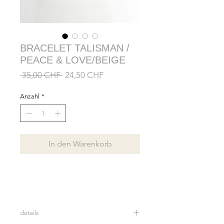
BRACELET TALISMAN /
PEACE & LOVE/BEIGE
Standardpreis
Sale-
 35,00 CHF 
24,50 CHF
Preis
Anzahl
*
In den Warenkorb
details