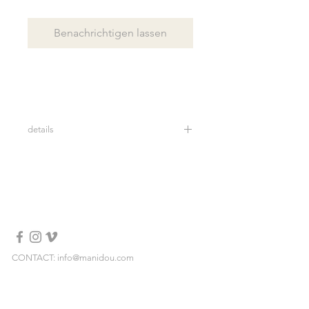
Benachrichtigen lassen
details
Bracelet en véritables perles d'eau
douce et céramique.
taille: 18,5 cm (si vous souhaitez une
taille différente, vous pouvez l'ajouter
dans les notes au moment du
checkout)
Personnalisable
Eviter tout contact avec l'eau, les
CONTACT: info@manidou.com
produits cosmetiques, parfum, alcool.
RECHTLICHE HINWEISE