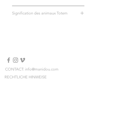
Collier en véritables perles de nacre
Signification des animaux Totem
Pendentif en agate
Fermoir en acier inoxydable (ne
Aigle
noircit pas)
Il vous rappelle que vous avez la
taille: 42 cm avec une extension de 5
capacité de transcender vos limites et
cm
d'atteindre de grands sommets. En
Eviter tout contact avec l'eau, les
tant qu'animal totem, l'aigle est aussi
produits cosmetiques, parfum, alcool.
un symbole de renaissance.
CONTACT: info@manidou.com
RECHTLICHE HINWEISE
LIEFERUNGEN & RÜCKSENDUNGEN
ALLGEMEINE GESCHÄFTSBEDINGUNGEN
NEWSLETTER