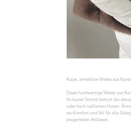
Kurze, ärmellose Weste aus Kunst
Diese hochwertige Weste aus Kuns
Ihr kurzer Schnitt betont die aktu
oder hoch taillierten Hosen. Ärme
sie Komfort und Stil für alle Gele
eleganteren Anlässen.