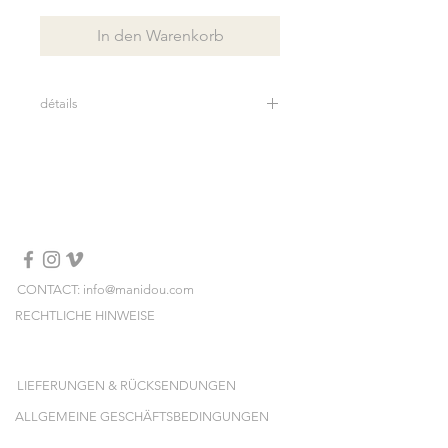
In den Warenkorb
détails
Longueur: 72 cm
100% fausse fourrure
Fabriqué en Italie
Lavage à sec
CONTACT: info@manidou.com
RECHTLICHE HINWEISE
LIEFERUNGEN & RÜCKSENDUNGEN
ALLGEMEINE GESCHÄFTSBEDINGUNGEN