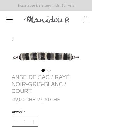
Kostenlose Lieferung in der Schweiz
ANSE DE SAC / RAYÉ
NOIR-GRIS-BLANC /
COURT
Standardpreis
Sale-
 39,00 CHF 
27,30 CHF
Preis
Anzahl
*