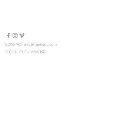
Taille unique
100% fausse fourrure
Fabriqué en Italie
Lavage à sec
CONTACT: info@manidou.com
RECHTLICHE HINWEISE
LIEFERUNGEN & RÜCKSENDUNGEN
ALLGEMEINE GESCHÄFTSBEDINGUNGEN
NEWSLETTER
Melden Sie sich an und erhalten Sie unsere
neuen Kollektionen, Preissales und Pop-ups
vorab!