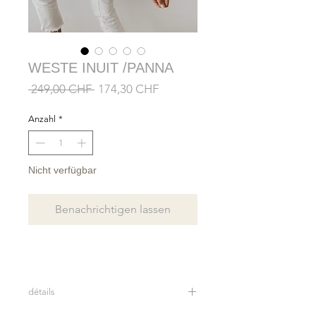
WESTE INUIT /PANNA
Standardpreis
Sale-
 249,00 CHF 
174,30 CHF
Preis
Anzahl
*
Nicht verfügbar
Benachrichtigen lassen
détails