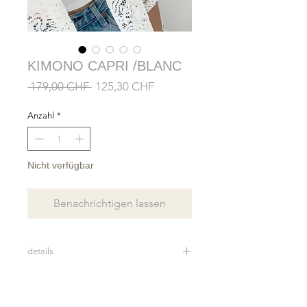
KIMONO CAPRI /BLANC
Standardpreis
Sale-
 179,00 CHF 
125,30 CHF
Preis
Anzahl
*
Nicht verfügbar
Benachrichtigen lassen
details
Kimono en dentelle de coton
mélangé.
Tous nos tissus sont d'une grande