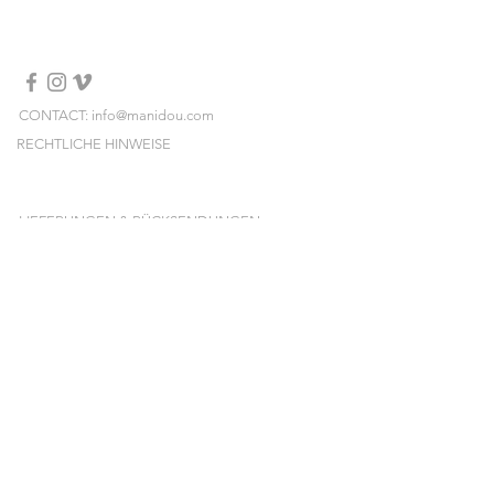
qualité et proviennent d'Italie.
Longueur 118 cm
Fabriqué en Italie
Lavage à sec
CONTACT: info@manidou.com
RECHTLICHE HINWEISE
LIEFERUNGEN & RÜCKSENDUNGEN
ALLGEMEINE GESCHÄFTSBEDINGUNGEN
NEWSLETTER
Melden Sie sich an und erhalten Sie unsere
neuen Kollektionen, Preissales und Pop-ups
vorab!
E-mail