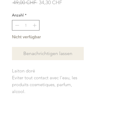
Standardpreis
Sale-
 49,00 CHF 
34,30 CHF
Preis
Anzahl
*
Nicht verfügbar
Benachrichtigen lassen
Laiton doré
Eviter tout contact avec l'eau, les
produits cosmetiques, parfum,
alcool.