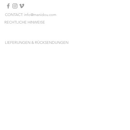
CONTACT: info@manidou.com
RECHTLICHE HINWEISE
LIEFERUNGEN & RÜCKSENDUNGEN
ALLGEMEINE GESCHÄFTSBEDINGUNGEN
NEWSLETTER
Melden Sie sich an und erhalten Sie unsere
neuen Kollektionen, Preissales und Pop-ups
vorab!
E-mail
ABONNIEREN