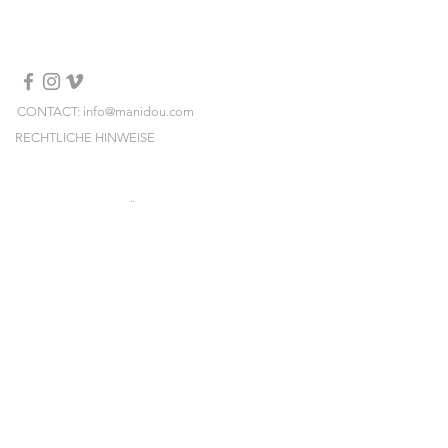
24 ct gold plated charms
Avoid contact with water, cosmetics,
perfume, alcohol
CONTACT: info@manidou.com
RECHTLICHE HINWEISE
LIEFERUNGEN & RÜCKSENDUNGEN
ALLGEMEINE GESCHÄFTSBEDINGUNGEN
NEWSLETTER
Melden Sie sich an und erhalten Sie unsere
neuen Kollektionen, Preissales und Pop-ups
vorab!
E-mail