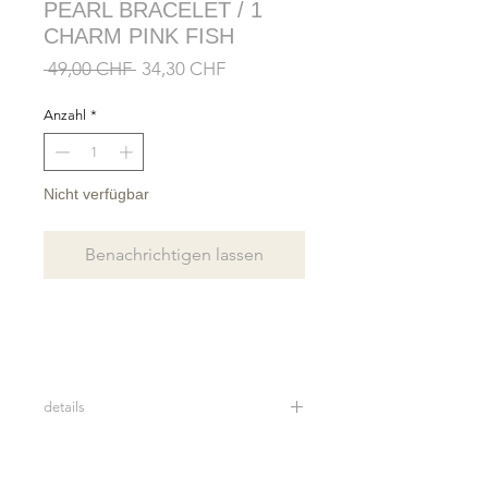
PEARL BRACELET / 1
CHARM PINK FISH
Standardpreis
Sale-
 49,00 CHF 
34,30 CHF
Preis
Anzahl
*
Nicht verfügbar
Benachrichtigen lassen
details
Real freshwater pearls
Gold plated silver beads