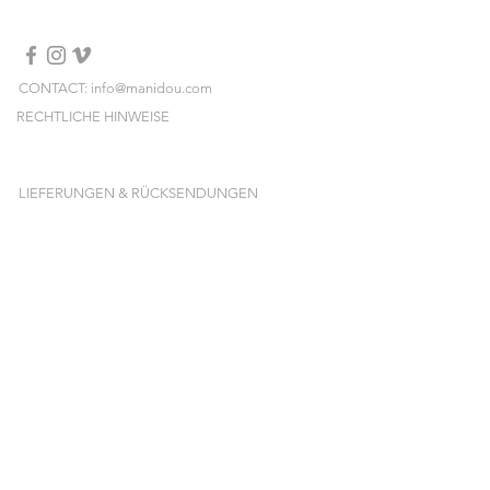
Avoid contact with water, cosmetics,
perfume, alcohol
CONTACT: info@manidou.com
RECHTLICHE HINWEISE
LIEFERUNGEN & RÜCKSENDUNGEN
ALLGEMEINE GESCHÄFTSBEDINGUNGEN
NEWSLETTER
Melden Sie sich an und erhalten Sie unsere
neuen Kollektionen, Preissales und Pop-ups
vorab!
E-mail