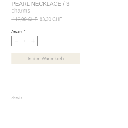
PEARL NECKLACE / 3
charms
Standardpreis
Sale-
 119,00 CHF 
83,30 CHF
Preis
Anzahl
*
In den Warenkorb
details
Real freshwater oval pearls
Gold plated silver beads
24ct gold plated charm