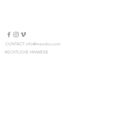
100 % Kunstfell
Hergestellt in Italien
Chemische Reinigung
CONTACT: info@manidou.com
RECHTLICHE HINWEISE
LIEFERUNGEN & RÜCKSENDUNGEN
ALLGEMEINE GESCHÄFTSBEDINGUNGEN
NEWSLETTER
Melden Sie sich an und erhalten Sie unsere
neuen Kollektionen, Preissales und Pop-ups
vorab!