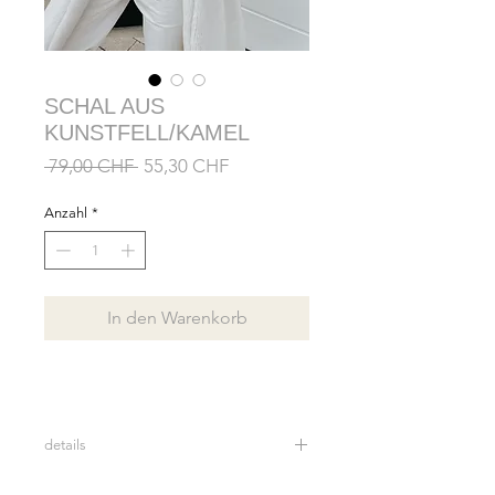
SCHAL AUS
KUNSTFELL/KAMEL
Standardpreis
Sale-
 79,00 CHF 
55,30 CHF
Preis
Anzahl
*
In den Warenkorb
details
20 x 155 cm