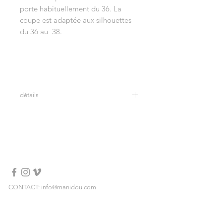
porte habituellement du 36. La
coupe est adaptée aux silhouettes
du 36 au 38.
détails
Taille unique -
92% lin - 8% coton
CONSEILS D'ENTRETIEN:
Lavage à froid, à la main ou en
machine (programme délicat)
Confectionnée en lin majoritairement,
cette pièce évolue naturellement
avec le temps. Un léger
CONTACT: info@manidou.com
rétrécissement peut apparaître après
RECHTLICHE HINWEISE
le premier lavage, puis le tissu
s'assouplit et se détend