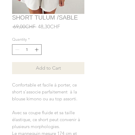
SHORT TULUM /SABLE
Regular
Sale
 69,00CHF 
48,30CHF
Price
Price
Quantity
*
Add to Cart
Confortable et facile à porter, ce
short s'associe parfaitement à la
blouse kimono ou au top assorti.
Avec sa coupe fluide et sa taille
élastique, ce short peut convenir à
plusieurs morphologies.
Le mannequin mesure 174 cm et