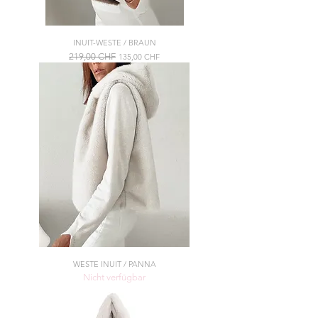
INUIT-WESTE / BRAUN
Standardpreis
219,00 CHF
Sale-Preis
135,00 CHF
WESTE INUIT / PANNA
Nicht verfügbar